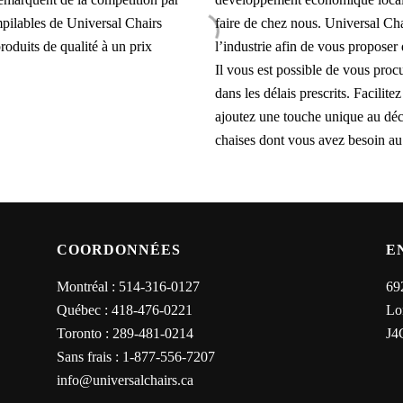
mpilables de Universal Chairs
faire de chez nous. Universal Cha
 produits de qualité à un prix
l’industrie afin de vous proposer 
Il vous est possible de vous proc
dans les délais prescrits. Facilit
ajoutez une touche unique au déc
chaises dont vous avez besoin au
COORDONNÉES
E
Montréal :
514-316-0127
69
Québec :
418-476-0221
Lo
Toronto :
289-481-0214
J4
Sans frais :
1-877-556-7207
info@universalchairs.ca