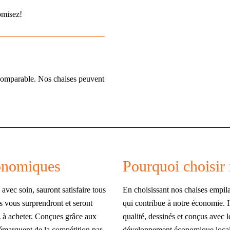
omisez!
incomparable. Nos chaises peuvent
conomiques
Pourquoi choisir 
avec soin, sauront satisfaire tous
En choisissant nos chaises empil
es vous surprendront et seront
qui contribue à notre économie. I
z à acheter. Conçues grâce aux
qualité, dessinés et conçus avec 
démarquent de la compétition par
développement économique local e