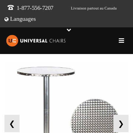
1-877-556-7207
Livraison partout au Canada
Languages
❮
❯